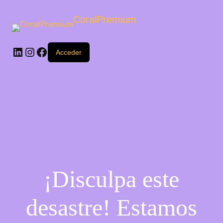
CoralPremium
Acceder
¡Disculpa este
desastre! Estamos